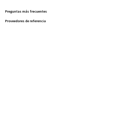
Preguntas más frecuentes
Proveedores de referencia
Fuentes de referencia
Oportunidades profesionales
Opciones de financiación
Preguntas sobre facturación
Preguntas más frecuentes
Proveedores de referencia
Fuentes de referencia
Oportunidades profesionales